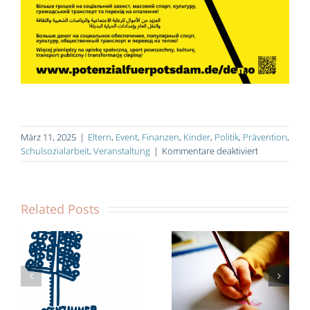
März 11, 2025
|
Eltern
,
Event
,
Finanzen
,
Kinder
,
Politik
,
Prävention
,
für
Schulsozialarbeit
,
Veranstaltung
|
Kommentare deaktiviert
Die
Stadt
sind
wir
Related Posts
alle!
–
Demonstrati
Prävention wirkt:
am
Klassenzimmer
Wie
22.03.2025
KarLi braucht
Schulsozialarbeit
Dich!
Jugendkriminalität