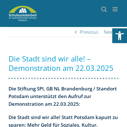
Skip
to
content
Werkzeugl
Previous
Next
Die Stadt sind wir alle! –
Demonstration am 22.03.2025
Die Stiftung SPI, GB NL Brandenburg / Standort
Potsdam unterstützt den Aufruf zur
Demonstration am 22.03.2025:
Die Stadt sind wir alle!
Statt Potsdam kaputt zu
sparen: Mehr Geld für Soziales, Kultur,