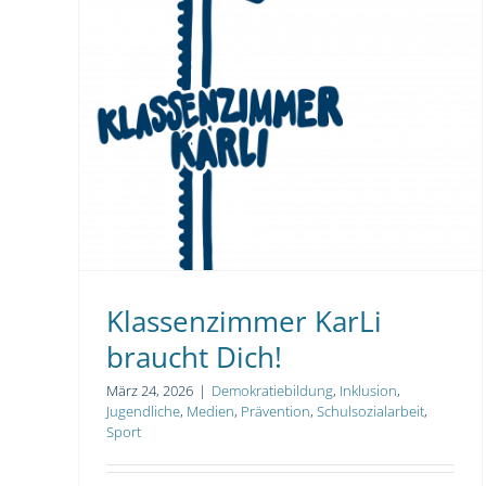
Demokratiebildung
Inklusion
Jugendliche
Medien
Prävention
Schulsozialarbeit
Sport
Klassenzimmer KarLi
braucht Dich!
März 24, 2026
|
Demokratiebildung
,
Inklusion
,
Jugendliche
,
Medien
,
Prävention
,
Schulsozialarbeit
,
Sport