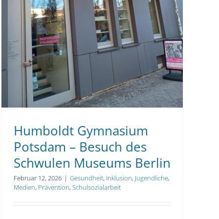
Gesundheit
Inklusion
Jugendliche
Medien
Prävention
Schulsozialarbeit
Humboldt Gymnasium
Potsdam – Besuch des
Schwulen Museums Berlin
Februar 12, 2026
|
Gesundheit
,
Inklusion
,
Jugendliche
,
Medien
,
Prävention
,
Schulsozialarbeit