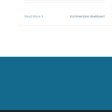
für
Read More
Kommentare deaktiviert
Pots
Schu
2025