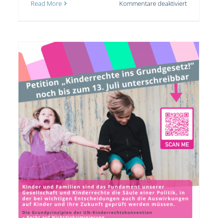
für
Read More
Kommentare deaktiviert
Aktionswo
der
Seelischen
Gesundhei
licher
ehung.“
r
net
Endspurt bei Kinderrechte ins
Grundgesetz
Jugendliche
Kinder
Politik
Prävention
Schulsozialarbeit