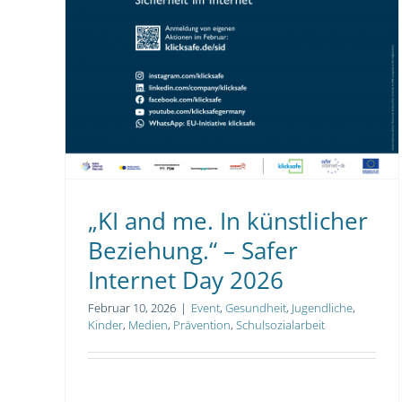
„KI and me. In künstlicher
Beziehung.“ – Safer
Internet Day 2026
Februar 10, 2026
|
Event
,
Gesundheit
,
Jugendliche
,
Kinder
,
Medien
,
Prävention
,
Schulsozialarbeit