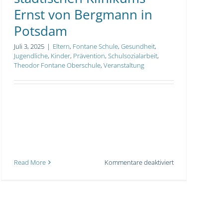
Ernst von Bergmann in
Potsdam
Juli 3, 2025
|
Eltern
,
Fontane Schule
,
Gesundheit
,
Jugendliche
,
Kinder
,
Prävention
,
Schulsozialarbeit
,
Theodor Fontane Oberschule
,
Veranstaltung
für
Read More
Kommentare deaktiviert
Präventionstag
des
te
städtischen
Klinikums
tz
Ernst
von