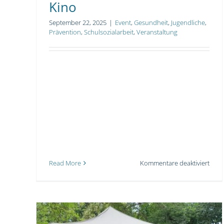
Kino
September 22, 2025
|
Event
,
Gesundheit
,
Jugendliche
,
Prävention
,
Schulsozialarbeit
,
Veranstaltung
für
Read More
Kommentare deaktiviert
Juge
am
9.12
und
10.1
im