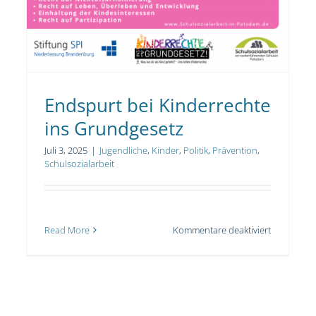
Endspurt bei Kinderrechte
ins Grundgesetz
Juli 3, 2025
|
Jugendliche
,
Kinder
,
Politik
,
Prävention
,
Schulsozialarbeit
für
Read More
Kommentare deaktiviert
ndFilmTage
Endspurt
bei
Kinderrech
ins
2.2025
Grundgese