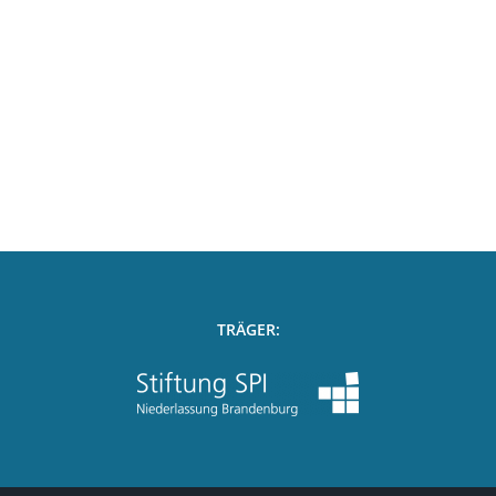
damer
lgesundheitstage
TRÄGER: