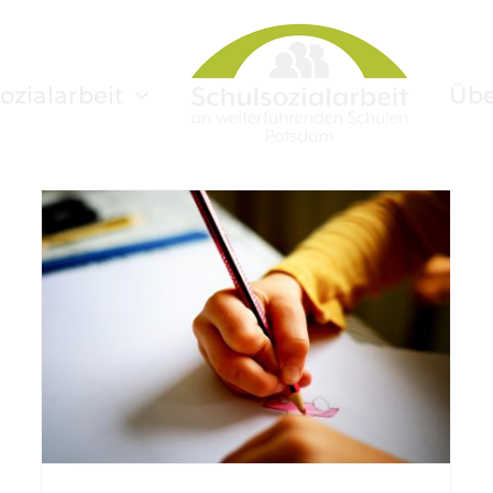
ozialarbeit
Übe
Prävention wirkt: Wie Schulsozialarbeit
Jugendkriminalität senkt
Eltern
Jugendliche
Politik
Prävention
Schulsozialarbeit