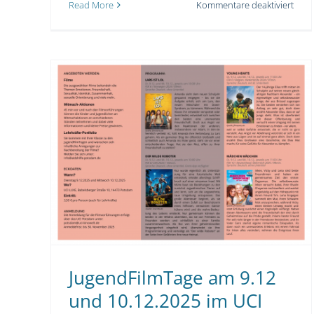
für
Read More
Kommentare deaktiviert
„KI
and
me.
In
künst
Bezi
–
Safe
Inter
JugendFilmTage am 9.12 und 10.12.2025
Day
2026
im UCI Kino
Event
Gesundheit
Jugendliche
Prävention
Schulsozialarbeit
Veranstaltung
JugendFilmTage am 9.12
und 10.12.2025 im UCI