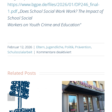
https://www.bgpe.de/files/2026/01/DP246_final-
1.pdf
„Does School Social Work Work? The Impact of
School Social
Workers on Youth Crime and Education“
Februar 12, 2026
|
Eltern
,
Jugendliche
,
Politik
,
Prävention
,
für
Schulsozialarbeit
|
Kommentare deaktiviert
Prävention
wirkt:
Wie
Schulsozialarbeit
Related Posts
Jugendkriminalität
senkt
Humboldt
Gymnasium
Klassenzimmer
Potsdam –
KarLi braucht
Besuch des
Dich!